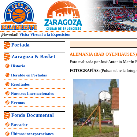
¡Novedad!
Visita Virtual a la Exposición
Portada
ALEMANIA (BAD OYENHAUSEN)
Zaragoza & Basket
Foto realizada por José Antonio Martín 
Historia
FOTOGRAFÍAS:
(Pulsar sobre la fotogr
Heraldo en Portadas
Resultados
Nuestros Internacionales
Eventos
Fondo Documental
Buscador
Últimas incorporaciones