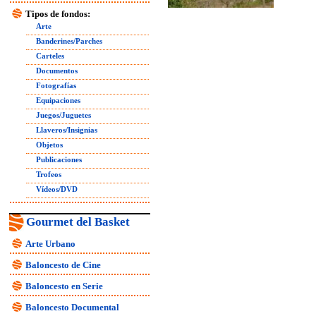
Tipos de fondos:
Arte
Banderines/Parches
Carteles
Documentos
Fotografías
Equipaciones
Juegos/Juguetes
Llaveros/Insignias
Objetos
Publicaciones
Trofeos
Vídeos/DVD
Gourmet del Basket
Arte Urbano
Baloncesto de Cine
Baloncesto en Serie
Baloncesto Documental