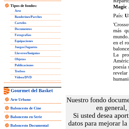
Reparto
Tipos de fondos:
Magic 
Arte
País:
U
Banderines/Parches
Carteles
'Crosso
Documentos
más qu
Fotografías
mundo. 
Equipaciones
en el r
Juegos/Juguetes
balonce
Llaveros/Insignias
La pro
Objetos
América
Publicaciones
poesía 
Trofeos
revela
Vídeos/DVD
humani
Gourmet del Basket
Nuestro fondo documen
Arte Urbano
en general,
Baloncesto de Cine
Si usted desea aport
Baloncesto en Serie
datos para mejorar la
Baloncesto Documental