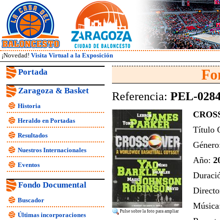
¡Novedad!
Visita Virtual a la Exposición
Fo
Portada
Zaragoza & Basket
Referencia:
PEL-028
Historia
CROS
Heraldo en Portadas
Título 
Resultados
Género
Nuestros Internacionales
Año:
2
Eventos
Duraci
Fondo Documental
Directo
Buscador
Música
Pulse sobre la foto para ampliar
Últimas incorporaciones