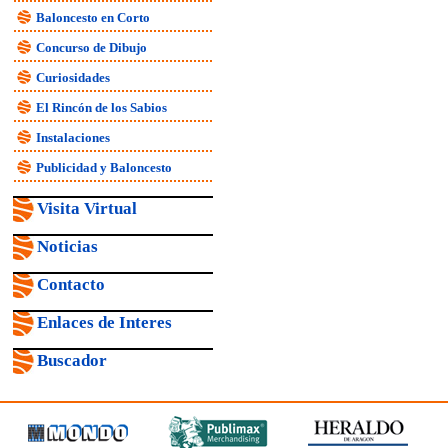
Baloncesto en Corto
Concurso de Dibujo
Curiosidades
El Rincón de los Sabios
Instalaciones
Publicidad y Baloncesto
Visita Virtual
Noticias
Contacto
Enlaces de Interes
Buscador