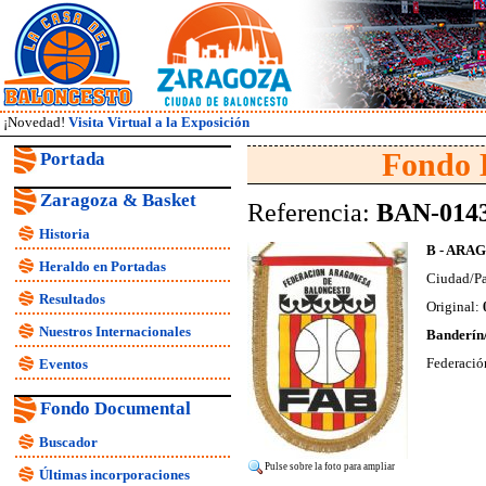
¡Novedad!
Visita Virtual a la Exposición
Fondo 
Portada
Zaragoza & Basket
Referencia:
BAN-014
Historia
B - ARA
Heraldo en Portadas
Ciudad/Pa
Resultados
Original:
0
Nuestros Internacionales
Banderín/
Federació
Eventos
Fondo Documental
Buscador
Pulse sobre la foto para ampliar
Últimas incorporaciones