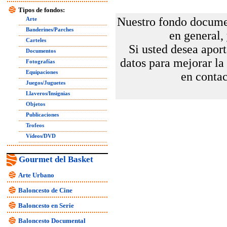
Tipos de fondos:
Nuestro fondo documen
Arte
Banderines/Parches
en general,
Carteles
Si usted desea aport
Documentos
datos para mejorar la
Fotografías
Equipaciones
en contac
Juegos/Juguetes
Llaveros/Insignias
Objetos
Publicaciones
Trofeos
Vídeos/DVD
Gourmet del Basket
Arte Urbano
Baloncesto de Cine
Baloncesto en Serie
Baloncesto Documental